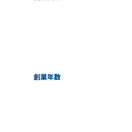
60
名
男性が9割ですが、女性でも働き
やすい環境づくりをしています！
創業年数
63
年
安定経営で
設立から63年