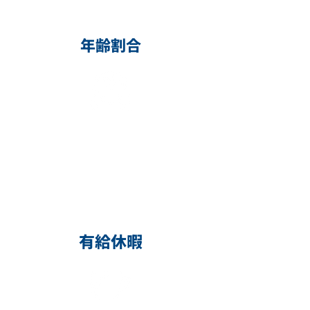
年齢割合
​30代
25
％
各年代でバランス良く
働いています
有給休暇