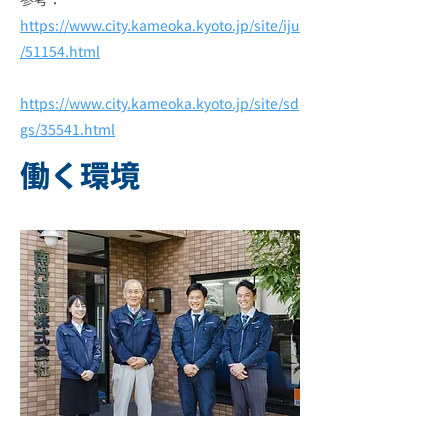
https://www.city.kameoka.kyoto.jp/site/iju
/51154.html
https://www.city.kameoka.kyoto.jp/site/sd
gs/35541.html
働く環境