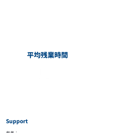
10
日
男性も育児に参加しやすい
環境を整えています
平均残業時間
0
時間
日々の残業は無しです。
定時になれば退社しています
Support
参考：