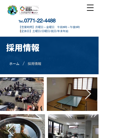
.0771-22-4488
Tel
【営業時間】月曜日～金曜日 午前8時～午後5時
​【
定休日】土曜日/日曜日/祝日/年末年始
採用情報
/
ホーム
採用情報